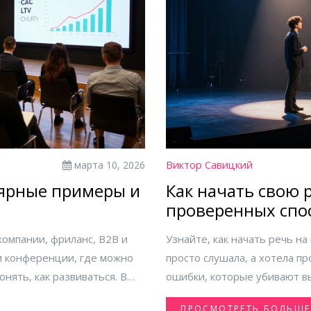
Виктор Савицкий
марта 10, 2026
лярные примеры и
Как начать свою 
проверенных спо
аудитории
компании, фриланс, B2B и
Узнайте, как начать речь н
и конференции, где можно
просто слушала, а хотела 
нять, как развиваться. В
ошибки, которые убивают в
в сети знаний.
ПРОСМОТРЕТЬ БОЛЬШЕ