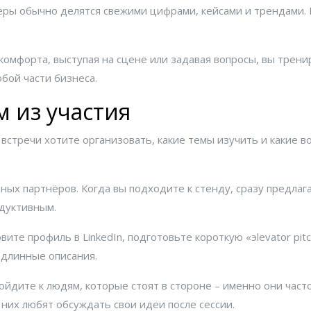
еры обычно делятся свежими цифрами, кейсами и трендами. В
 комфорта, выступая на сцене или задавая вопросы, вы трен
бой части бизнеса.
 из участия
встречи хотите организовать, какие темы изучить и какие в
ьных партнёров. Когда вы подходите к стенду, сразу предла
одуктивным.
ите профиль в LinkedIn, подготовьте короткую «эlevator pitc
 длинные описания.
йдите к людям, которые стоят в стороне – именно они част
них любят обсуждать свои идеи после сессии.