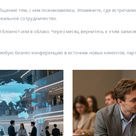
щение тем, с кем познакомились. Упомяните, где встречали
реальное сотрудничество.
блокнот или в облако. Через месяц вернитесь к этим запися
любую бизнес‑конференцию в источник новых клиентов, парт