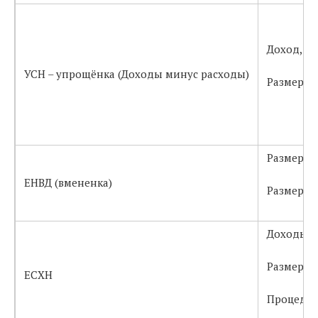
Доход, из
УСН – упрощёнка (Доходы минус расходы)
Размер на
Размер в
ЕНВД (вмененка)
Размер со
Доходы м
Размер со
ЕСХН
Процедур