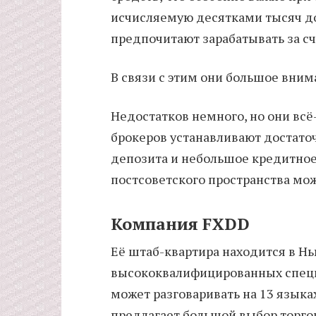
исчисляемую десятками тысяч д
предпочитают зарабатывать за сч
В связи с этим они большое вни
Недостатков немного, но они всё
брокеров устанавливают достат
депозита и небольшое кредитное
постсоветского пространства мож
Компания FXDD
Её штаб-квартира находится в Нь
высококвалифицированных специ
может разговаривать на 13 языках
предлагает большой выбор торгов