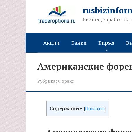
Перейти
rusbizinfor
к
Бизнес, заработок,
контенту
Акции
Банки
Биржа
В
Американские форек
Рубрика:
Форекс
Содержание
[
Показать
]
Американские форек