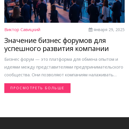
Виктор Савицкий
января 29, 2025
Значение бизнес форумов для
успешного развития компании
Бизнес форум — это платформа для обмена опытом и
идеями между представителями предпринимательского
сообщества. Они позволяют компаниям налаживать
новые контакты, узнавать о последних тенденциях, и
ПРОСМОТРЕТЬ БОЛЬШЕ
открывать для себя инновации. Участие в таких
мероприятиях способствует развитию бизнеса и
налаживанию стратегических партнерств. Каждый форум
уникален, предлагая свои формы взаимодействия,
начиная от выступлений и заканчивая приватными