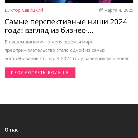
Виктор Савицкий
марта 4, 2025
Самые перспективные ниши 2024
года: взгляд из бизнес-
конференций
В нашем динамично меняющемся мире
предпринимательство стало одной из самых
востребованных сфер. В 2024 году развернулась новая
тенденция: умение предугадывать будущие
ПРОСМОТРЕТЬ БОЛЬШЕ
потребности и строить бизнес на опережение времени.
На крупных бизнес конференциях обсуждаются самые
перспективные направления, такие как устойчивое
развитие, AI-технологии, здравоохранение и многое
другое. Здесь мы собрали самые важные идеи и
современные тренды, которые помогут вам выбрать
свою нишу.
О нас