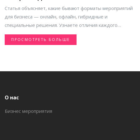
Статья объясняет, какие бывают форматы мероприятий
для бизнеса — онлайн, офлайн, гибридные и
специальные решения. Узнаете отличия каждого
формата, плюсы и минусы в зависимости от задач,
ПРОСМОТРЕТЬ БОЛЬШЕ
советы по выбору подходящего варианта. Появятся
идеи, как сделать событие максимально эффективным и
запоминающимся. Материал поможет не ошибиться при
выборе формата и учесть нюансы организации.
О нас
Бизнес мероприятия