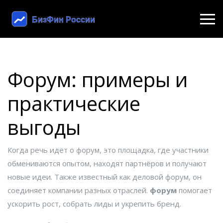
Форум: примеры и
практические
выгоды
Когда речь идёт о
форум
,
это площадка, где участники
обмениваются опытом, находят партнёров и получают
новые идеи
. Также известный как
деловой форум
, он
соединяет компании разных отраслей.
форум
помогает
ускорить рост, собрать лиды и укрепить бренд.