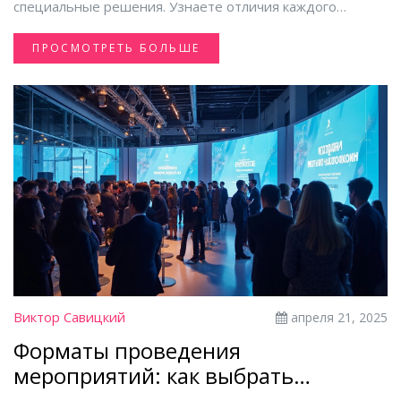
специальные решения. Узнаете отличия каждого
формата, плюсы и минусы в зависимости от задач,
ПРОСМОТРЕТЬ БОЛЬШЕ
советы по выбору подходящего варианта. Появятся
идеи, как сделать событие максимально эффективным и
запоминающимся. Материал поможет не ошибиться при
выборе формата и учесть нюансы организации.
Виктор Савицкий
апреля 21, 2025
Форматы проведения
мероприятий: как выбрать
подходящий для бизнеса