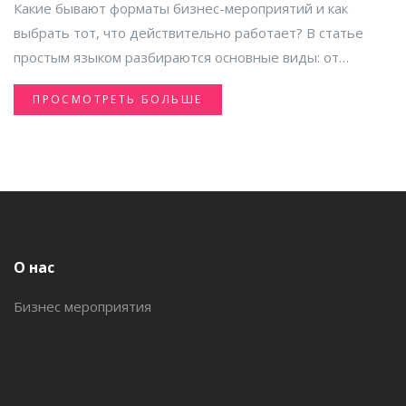
Какие бывают форматы бизнес-мероприятий и как
выбрать тот, что действительно работает? В статье
простым языком разбираются основные виды: от
классических конференций до неформальных
ПРОСМОТРЕТЬ БОЛЬШЕ
тимбилдингов. Показаны плюсы и минусы каждого,
реальные примеры, когда лучше применять тот или
иной формат. Практические советы помогут не
ошибиться при организации. Узнайте, как учесть цели,
бюджет и ожидания гостей, чтобы мероприятие не
прошло даром.
О нас
Бизнес мероприятия