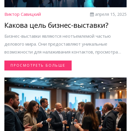
Виктор Савицкий
апреля 15, 2025
Какова цель бизнес-выставки?
Бизнес-выставки являются неотъемлемой частью
делового мира. Они предоставляют уникальные
возможности для налаживания контактов, просмотра
новинок, а также анализа конкурентоспособности.
ПРОСМОТРЕТЬ БОЛЬШЕ
Участие в таких мероприятиях позволяет компаниям
презентовать свои продукты и услуги, изучить новые
тренды и укрепить свои позиции на рынке. Каждый
выставочный день может стать платформой для новых
достижений.