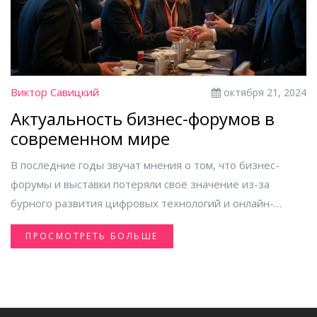
нетворкинга для расширения своего профессионального
круга.
Виктор Савицкий
октября 21, 2024
Актуальность бизнес-форумов в
современном мире
В последние годы звучат мнения о том, что бизнес-
форумы и выставки потеряли своё значение из-за
бурного развития цифровых технологий и онлайн-
коммуникаций. Однако, учитывая уникальные
ПРОСМОТРЕТЬ БОЛЬШЕ
достоинства живого общения и обмена опытом, такие
события продолжают привлекать внимание
профессионалов. В статье рассмотрены ключевые
элементы эффективности форумов, их неизменный