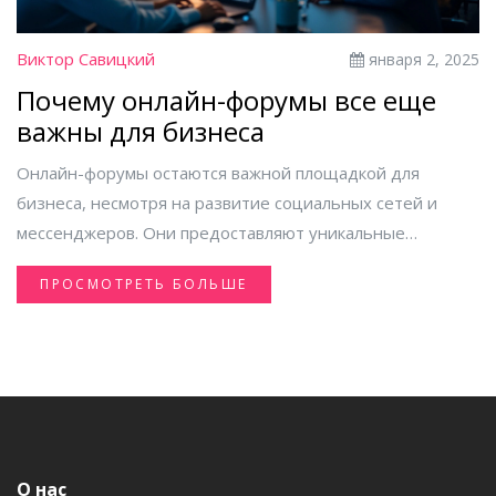
Виктор Савицкий
января 2, 2025
Почему онлайн-форумы все еще
важны для бизнеса
Онлайн-форумы остаются важной площадкой для
бизнеса, несмотря на развитие социальных сетей и
мессенджеров. Они предоставляют уникальные
возможности для обмена опытом и поиска деловых
ПРОСМОТРЕТЬ БОЛЬШЕ
контактов. Компании могут использовать форумы для
продвижения своих продуктов и получения ценной
обратной связи от клиентов. В статье рассмотрены
причины, почему форумы продолжают оставаться
актуальными, и как бизнес может извлечь из них выгоду.
О нас