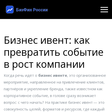
Бизнес ивент: как
превратить событие
в рост компании
Когда речь идёт о
бизнес ивенте
,
это организованное
мероприятие, направленное на привлечение клиентов,
партнёров и укрепление бренда
, также известном как
корпоративное событие
, в голове сразу возникает
вопрос: с чего начать? На практике бизнес ивент — это
совокупность целей, форматов и ресурсов, где каждый