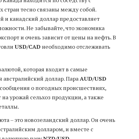
то Канада находится по соседству с
х стран тесно связаны между собой.
й и канадский доллар предоставляет
ожности. Не забывайте, что экономика
кспорт и очень зависит от цены на нефть. В
рговли
USD/CAD
необходимо отслеживать
алютой, которая входит в самые
я австралийский доллар. Пара
AUD/USD
а сообщения о погодных происшествиях,
 на урожай сельхоз продукции, а также
еталлы.
юта – это новозеландский доллар. Он очень
встралийским долларом, и вместе с
 валютную пару
NZD/USD
.