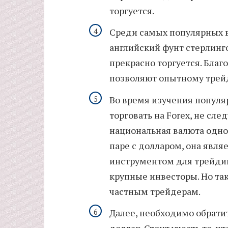
торгуется.
Среди самых популярных в
английский фунт стерлинго
прекрасно торгуется. Благ
позволяют опытному трейд
Во время изучения популя
торговать на Forex, не сл
национальная валюта одной
паре с долларом, она явл
инструментом для трейдин
крупные инвесторы. Но так
частным трейдерам.
Далее, необходимо обрати