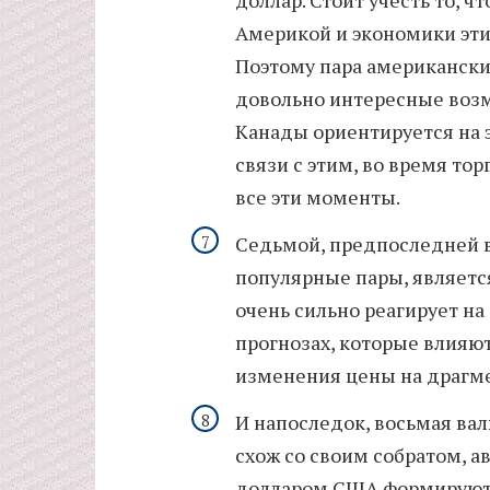
доллар. Стоит учесть то, ч
Америкой и экономики эти
Поэтому пара американски
довольно интересные возм
Канады ориентируется на э
связи с этим, во время то
все эти моменты.
Седьмой, предпоследней в
популярные пары, являетс
очень сильно реагирует н
прогнозах, которые влияют
изменения цены на драгм
И напоследок, восьмая вал
схож со своим собратом, а
долларом США формируют