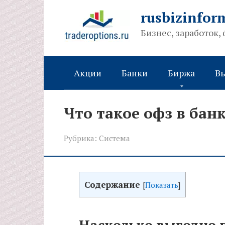
Перейти
rusbizinfor
к
Бизнес, заработок,
контенту
Акции
Банки
Биржа
В
Что такое офз в бан
Рубрика:
Система
Содержание
[
Показать
]
Насколько выгодно 