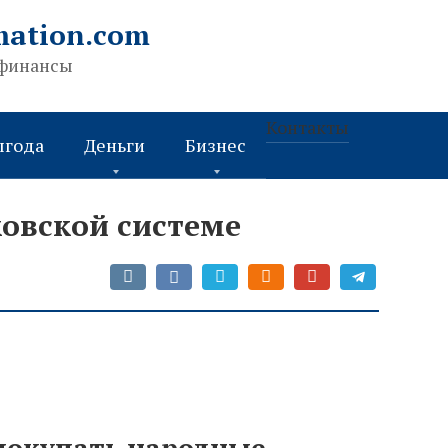
mation.com
 финансы
Контакты
ыгода
Деньги
Бизнес
ковской системе
покупать народные