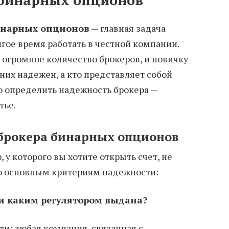
инарных опционов
— главная задача
гое время работать в честной компании.
 огромное количество брокеров, и новичку
 них надежен, а кто представляет собой
о определить надежность брокера —
тье.
брокера бинарных опционов
, у которого вы хотите открыть счет, не
по основным критериям надежности:
а и каким регулятором выдана?
и: любая компания, связанная с