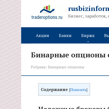
Перейти
rusbizinfor
к
Бизнес, заработок,
контенту
Акции
Банки
Биржа
В
Бинарные опционы 
Рубрика:
Бинарные опционы
Содержание
[
Показать
]
Надежные брокеры 