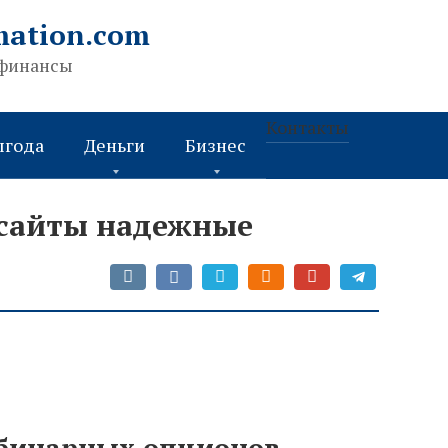
mation.com
 финансы
Контакты
ыгода
Деньги
Бизнес
сайты надежные
бинарных опционов