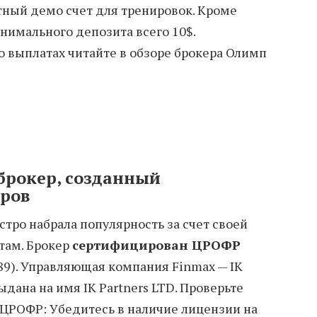
тный демо счет для тренировок. Кроме
инимального депозита всего 10$.
о выплатах читайте в обзоре брокера Олимп
брокер, созданный
еров
стро набрала популярность за счет своей
там. Брокер
сертифицирован ЦРОФР
89). Управляющая компания Finmax — IK
ыдана на имя IK Partners LTD. Проверьте
ЦРОФР: Убедитесь в наличие лицензии на