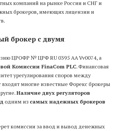
тных компаний на рынке России и СНГ и
жных брокеров, имеющих лицензии и
в.
й брокер с двумя
зию ЦРОФР № ЦРФ RU 0395 AA Vv0074, а
вой Комиссии FinaCom PLC
. Финансовая
итет урегулирования споров между
т входят многие известные Форекс брокеры
другие.
Наличие двух регуляторов
йд
одним из
самых надежных брокеров
 берет комиссии за ввод и вывод денежных